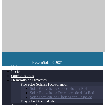
in
NewenSolar © 2021
Mi Cuenta
Inicio
Quiénes somos
Desarrollo de Proyectos
Proyectos Solares Fotovoltaicos
Solar Fotovoltaico Conectado a la Red
Solar Fotovoltaico Desconectado de la Red
Solar Fotovoltaico Híbridos con Respaldo
Proyectos Desarrollados