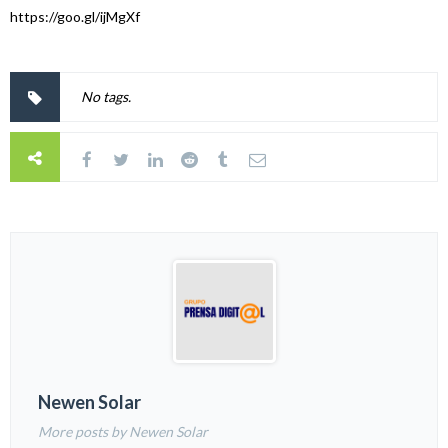
https://goo.gl/ijMgXf
No tags.
Newen Solar
More posts by Newen Solar